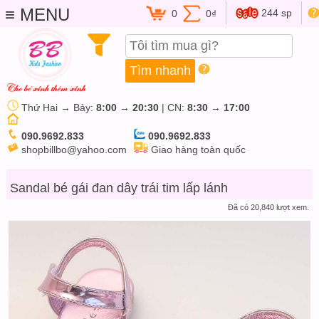
≡ MENU
244 sp
0
0₫
Thứ Hai → Bảy:
8:00
→
20:30
| CN:
8:30
→
17:00
090.9692.833
090.9692.833
shopbillbo@yahoo.com
Giao hàng toàn quốc
Sandal bé gái đan dây trái tim lấp lánh
Đã có 20,840 lượt xem.