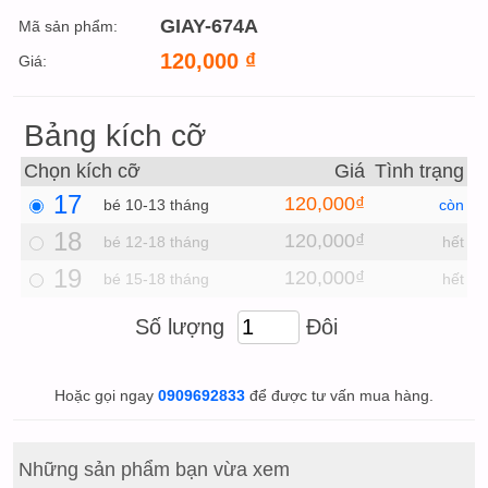
GIAY-674A
Mã sản phẩm:
120,000
₫
Giá:
Bảng kích cỡ
Chọn kích cỡ
Giá
Tình trạng
17
120,000₫
bé 10-13 tháng
còn
18
120,000₫
bé 12-18 tháng
hết
19
120,000₫
bé 15-18 tháng
hết
Số lượng
Đôi
Hoặc gọi ngay
0909692833
để được tư vấn mua hàng.
Những sản phẩm bạn vừa xem