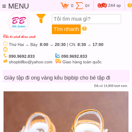
≡ MENU
244 sp
0
0₫
Thứ Hai → Bảy:
8:00
→
20:30
| CN:
8:30
→
17:00
090.9692.833
090.9692.833
shopbillbo@yahoo.com
Giao hàng toàn quốc
Giày tập đi ong vàng kêu bipbip cho bé tập đi
Đã có 14,809 lượt xem.