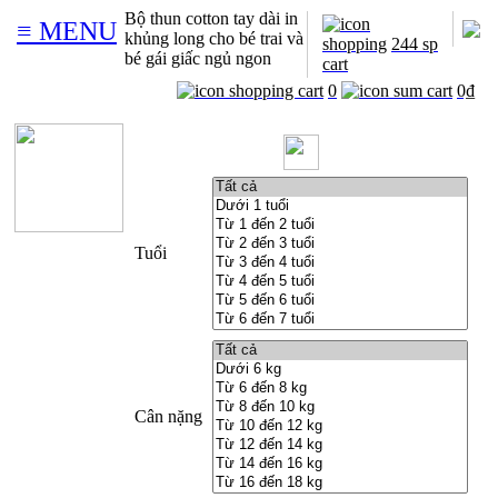
Bộ thun cotton tay dài in
≡ MENU
khủng long cho bé trai và
244 sp
bé gái giấc ngủ ngon
0
0₫
Tuổi
Cân nặng