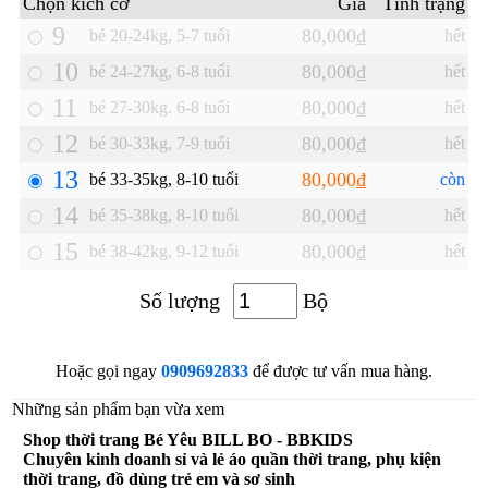
Chọn kích cỡ
Giá
Tình trạng
9
80,000₫
bé 20-24kg, 5-7 tuổi
hết
10
80,000₫
bé 24-27kg, 6-8 tuổi
hết
11
80,000₫
bé 27-30kg. 6-8 tuổi
hết
12
80,000₫
bé 30-33kg, 7-9 tuổi
hết
13
80,000₫
bé 33-35kg, 8-10 tuổi
còn
14
80,000₫
bé 35-38kg, 8-10 tuổi
hết
15
80,000₫
bé 38-42kg, 9-12 tuổi
hết
Số lượng
Bộ
Hoặc gọi ngay
0909692833
để được tư vấn mua hàng.
Những sản phẩm bạn vừa xem
Shop thời trang Bé Yêu BILL BO - BBKIDS
Chuyên kinh doanh sỉ và lẻ áo quần thời trang, phụ kiện
thời trang, đồ dùng trẻ em và sơ sinh