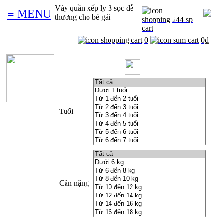
Váy quần xếp ly 3 sọc dễ
≡ MENU
thương cho bé gái
244 sp
0
0₫
Tuổi
Cân nặng