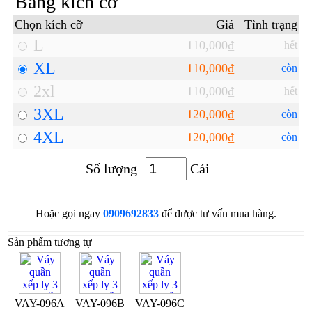
Bảng kích cỡ
Chọn kích cỡ
Giá
Tình trạng
L
110,000₫
hết
XL
110,000₫
còn
2xl
110,000₫
hết
3XL
120,000₫
còn
4XL
120,000₫
còn
Số lượng
Cái
Hoặc gọi ngay
0909692833
để được tư vấn mua hàng.
Sản phẩm tương tự
VAY-096A
VAY-096B
VAY-096C