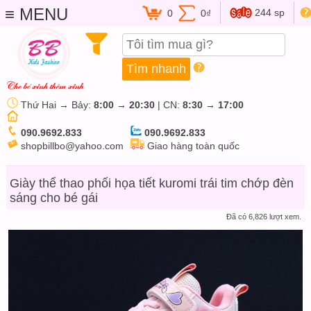
≡ MENU
244 sp
0
0₫
Thứ Hai → Bảy:
8:00
→
20:30
| CN:
8:30
→
17:00
090.9692.833
090.9692.833
shopbillbo@yahoo.com
Giao hàng toàn quốc
Giày thể thao phối họa tiết kuromi trái tim chớp đèn
sáng cho bé gái
Đã có 6,826 lượt xem.