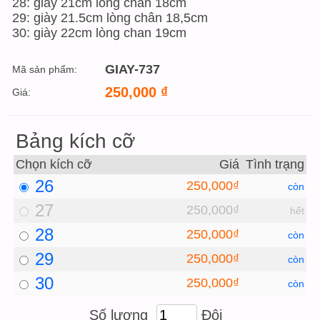
28: giày 21cm lòng chân 18cm
29: giày 21.5cm lòng chân 18,5cm
30: giày 22cm lòng chan 19cm
GIAY-737
Mã sản phẩm:
250,000
₫
Giá:
Bảng kích cỡ
Chọn kích cỡ
Giá
Tình trạng
26
250,000₫
còn
27
250,000₫
hết
28
250,000₫
còn
29
250,000₫
còn
30
250,000₫
còn
Số lượng
Đôi