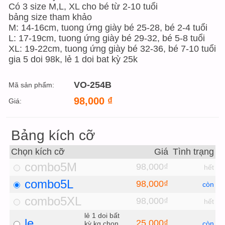
Có 3 size M,L, XL cho bé từ 2-10 tuổi
bảng size tham khảo
M: 14-16cm, tuong ứng giày bé 25-28, bé 2-4 tuổi
L: 17-19cm, tuong ứng giày bé 29-32, bé 5-8 tuổi
XL: 19-22cm, tuong ứng giày bé 32-36, bé 7-10 tuổi
gia 5 doi 98k, lẻ 1 doi bat kỳ 25k
VO-254B
Mã sản phẩm:
98,000
₫
Giá:
Bảng kích cỡ
Chọn kích cỡ
Giá
Tình trạng
combo5M
98,000₫
hết
combo5L
98,000₫
còn
combo5XL
98,000₫
hết
lẻ 1 doi bất
le
25,000₫
kỳ kg chọn
còn