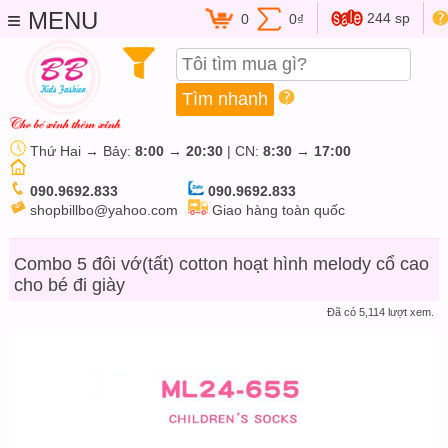
≡ MENU
244 sp
0
0₫
Thứ Hai → Bảy:
8:00
→
20:30
| CN:
8:30
→
17:00
090.9692.833
090.9692.833
shopbillbo@yahoo.com
Giao hàng toàn quốc
Combo 5 đôi vớ(tất) cotton hoạt hình melody cổ cao
cho bé đi giày
Đã có 5,114 lượt xem.