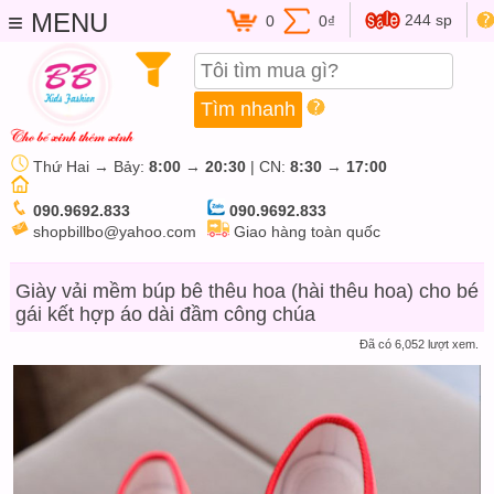
≡ MENU
244 sp
0
0₫
Thứ Hai → Bảy:
8:00
→
20:30
| CN:
8:30
→
17:00
090.9692.833
090.9692.833
shopbillbo@yahoo.com
Giao hàng toàn quốc
Giày vải mềm búp bê thêu hoa (hài thêu hoa) cho bé
gái kết hợp áo dài đầm công chúa
Đã có 6,052 lượt xem.