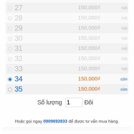
27
150,000₫
hết
28
150,000₫
hết
29
150,000₫
hết
30
150,000₫
hết
31
150,000₫
hết
32
150,000₫
hết
33
150,000₫
hết
34
150,000₫
còn
35
150,000₫
còn
Số lượng
Đôi
Hoặc gọi ngay
0909692833
để được tư vấn mua hàng.