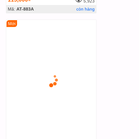
5,923
Mã:
AT-883A
còn hàng
Mới