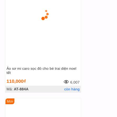
Áo sơ mi caro sọc đỏ cho bé trai diện noel
tết
110,000₫
6,007
Mã:
AT-884A
còn hàng
Mới