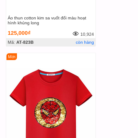
Áo thun cotton kim sa vuốt đổi màu hoạt
hình khủng long
125,000₫
10,924
Mã:
AT-823B
còn hàng
Mới