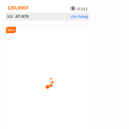
120,000₫
8,011
Mã:
AT-878
còn hàng
Mới