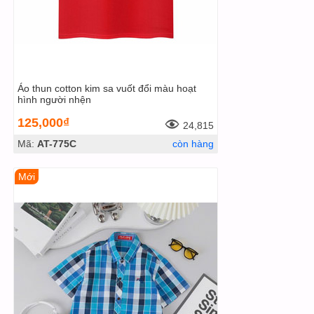
Áo thun cotton kim sa vuốt đổi màu hoạt
hình người nhện
125,000₫
24,815
Mã:
AT-775C
còn hàng
Mới