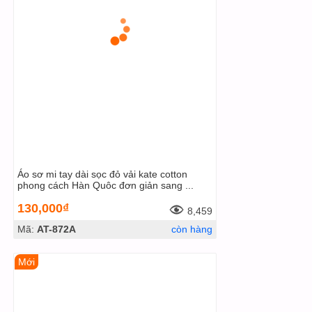
Áo sơ mi tay dài sọc đỏ vải kate cotton
phong cách Hàn Quôc đơn giản sang ...
130,000₫
8,459
Mã:
AT-872A
còn hàng
Mới