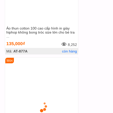
Áo thun cotton 100 cao cấp hình in giày
hiphop không bong tróc size lớn cho bé tra
...
135,000₫
8,252
Mã:
AT-877A
còn hàng
Mới