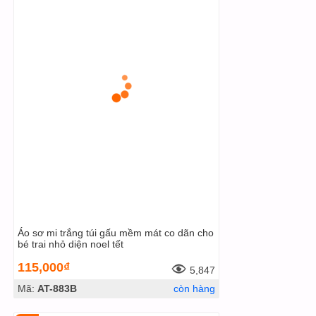
Áo sơ mi trắng túi gấu mềm mát co dãn cho
bé trai nhỏ diện noel tết
115,000₫
5,847
Mã:
AT-883B
còn hàng