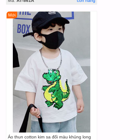
Mã:
AT-861A
còn hàng
Mới
Áo thun cotton kim sa đổi màu khủng long