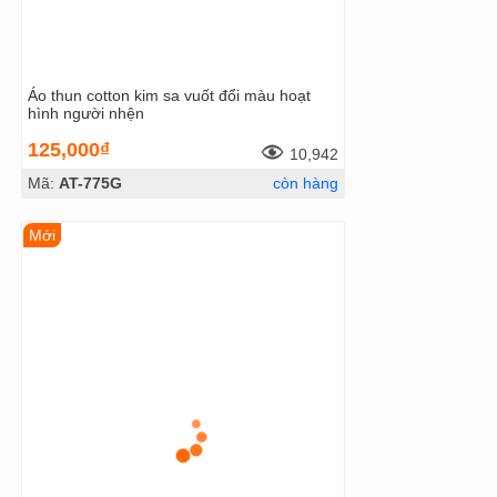
Áo thun cotton kim sa vuốt đổi màu hoạt
hình người nhện
125,000₫
10,942
Mã:
AT-775G
còn hàng
Mới