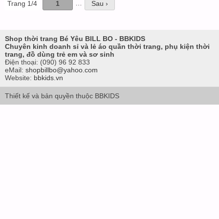
…
Trang 1/4
1
Sau ›
Shop thời trang Bé Yêu BILL BO - BBKIDS
Chuyên kinh doanh sỉ và lẻ áo quần thời trang, phụ kiện thời
trang, đồ dùng trẻ em và sơ sinh
Điện thoại:
(090) 96 92 833
eMail:
shopbillbo@yahoo.com
Website:
bbkids.vn
Thiết kế và bản quyền thuộc BBKIDS