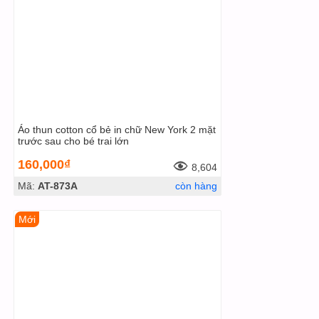
Áo thun cotton cổ bẻ in chữ New York 2 mặt
trước sau cho bé trai lớn
160,000₫
8,604
Mã:
AT-873A
còn hàng
Mới