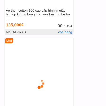
Áo thun cotton 100 cao cấp hình in giày
hiphop không bong tróc size lớn cho bé tra
...
135,000₫
8,104
Mã:
AT-877B
còn hàng
Mới