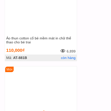
Áo thun cotton cổ bẻ mềm mát in chữ thể
thao cho bé trai
110,000₫
6,899
Mã:
AT-881B
còn hàng
Mới