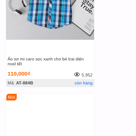
Áo sơ mi caro sọc xanh cho bé trai diện
noel tết
110,000₫
5,952
Mã:
AT-884B
còn hàng
Mới