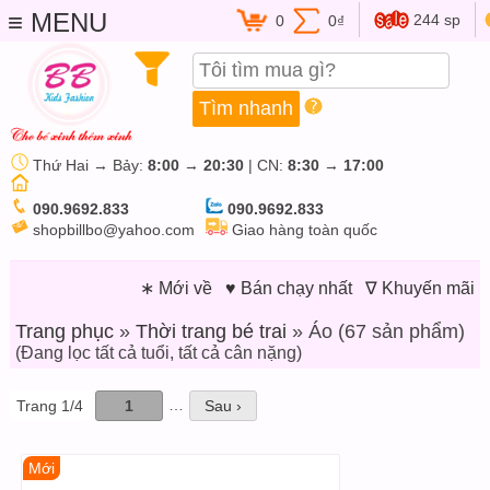
≡ MENU
244 sp
0
0₫
Thứ Hai → Bảy:
8:00
→
20:30
| CN:
8:30
→
17:00
090.9692.833
090.9692.833
shopbillbo@yahoo.com
Giao hàng toàn quốc
∗ Mới về
♥ Bán chạy nhất
∇ Khuyến mãi
Trang phục
»
Thời trang bé trai
» Áo (67 sản phẩm)
(Đang lọc tất cả tuổi, tất cả cân nặng)
…
Trang 1/4
1
Sau ›
Mới