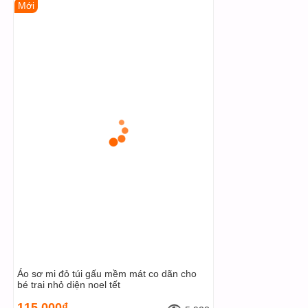
Mới
Áo sơ mi đỏ túi gấu mềm mát co dãn cho
bé trai nhỏ diện noel tết
115,000₫