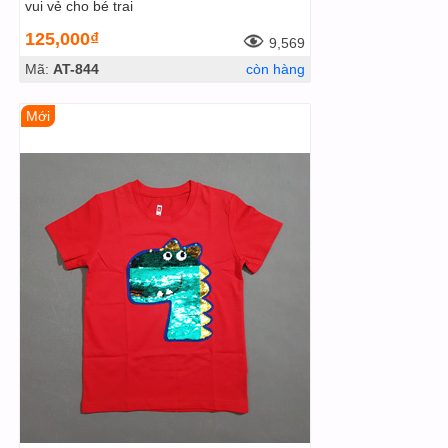
vui vẻ cho bé trai
125,000₫
9,569
Mã:
AT-844
còn hàng
Mới