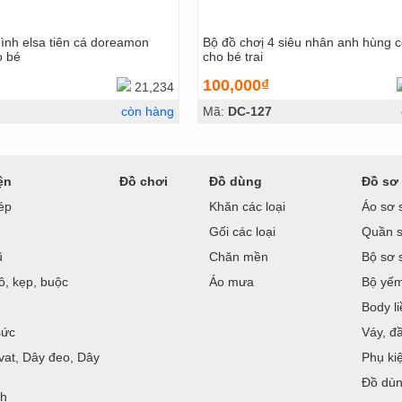
hình elsa tiên cá doreamon
Bộ đồ chơị 4 siêu nhân anh hùng 
o bé
cho bé trai
100,000₫
21,234
còn hàng
Mã:
DC-127
ện
Đồ chơi
Đồ dùng
Đồ sơ 
ép
Khăn các loại
Áo sơ 
Gối các loại
Quần s
ũ
Chăn mền
Bộ sơ 
ô, kẹp, buộc
Áo mưa
Bộ yế
Body l
sức
Váy, đ
vat, Dây đeo, Dây
Phụ ki
Đồ dù
nh