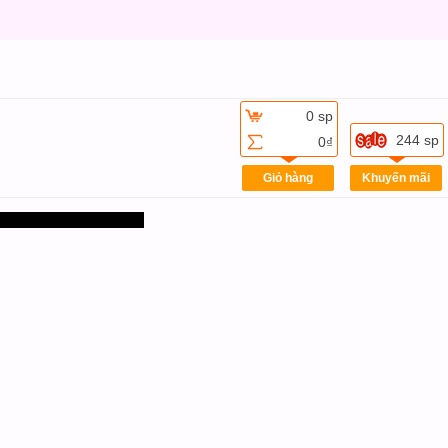
0 sp
244 sp
0₫
Giỏ hàng
Khuyến mãi