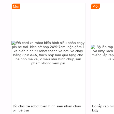
Mới
Mới
Đồ chơi xe robot biến hình siêu nhân chạy
Bộ lắp ráp hì
pin bé trai
kitty