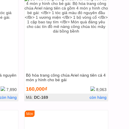
iá nguyên
Bộ hóa trang công chúa Ariel nàng tiên cá 4
món y hình cho bé gái
160,000₫
7,890
8,063
còn hàng
Mã:
DC-169
còn hàng
Mới