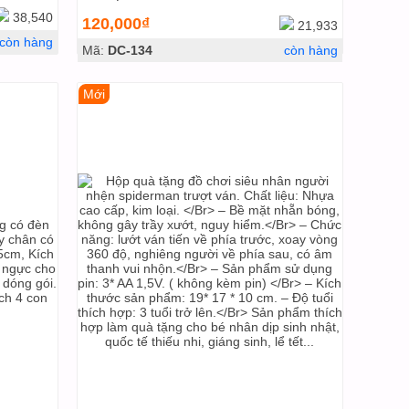
38,540
120,000₫
21,933
còn hàng
Mã:
DC-134
còn hàng
Mới