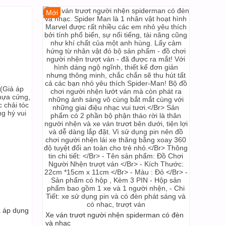
Mới
á áp dụng
Xe ván trươt người nhện spiderman có đèn
và nhạc