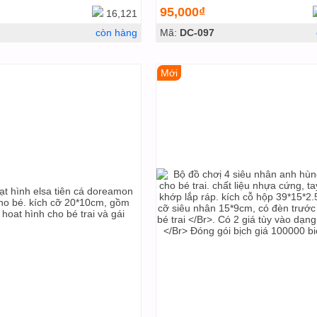
95,000₫
16,121
còn hàng
Mã:
DC-097
Mới