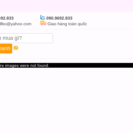
92.833
090.9692.833
llbo@yahoo.com
Giao hàng toàn quốc
re images were not found.