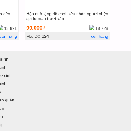
có đèn
Hộp quà tặng đồ chơi siêu nhân người nhện
spiderman trượt ván
90,000₫
13,821
18,728
còn hàng
Mã:
DC-124
còn hàng
sinh
sinh
ơ sinh
sinh
m
iền quần
ầm
ện
ng