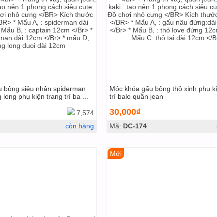
 bông siêu nhân spiderman
Móc khóa gấu bông thỏ xinh phụ ki
long phụ kiện trang trí ba ...
trí balo quần jean
30,000₫
7,574
còn hàng
Mã:
DC-174
Mới