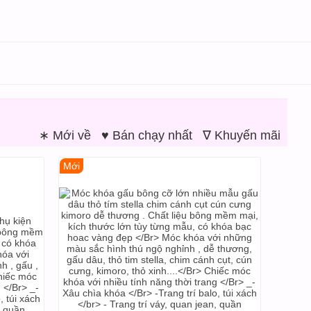
∗ Mới về
♥ Bán chạy nhất
∇ Khuyến mãi
Mới