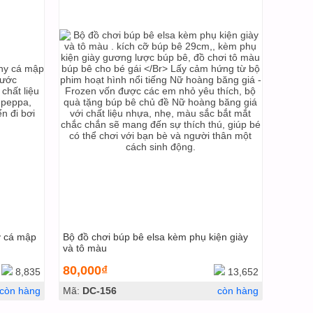
y cá mập
Bộ đồ chơi búp bê elsa kèm phụ kiện giày
và tô màu
80,000₫
8,835
13,652
còn hàng
Mã:
DC-156
còn hàng