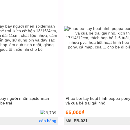
bay người nhện spiderman
Phao bơi tay hoạt hình peppa pon
bé trai
và cua bé trai gái nhỏ
65,000₫
9,739
còn hàng
Mã:
PB-021