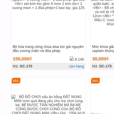
Bộ hóa trang công chúa elsa tóc giả nguyên
Móc khóa gấu
đầu vương miện và đũa phép
captain khủng 
150,000₫
30,000₫
8,146
Mã:
DC-170
còn hàng
Mã:
DC-175
Mới
Mới