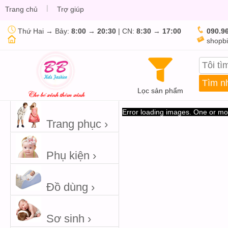
|
Trang chủ
Trợ giúp
Thứ Hai → Bảy:
8:00
→
20:30
| CN:
8:30
→
17:00
090.96
shopbi
Lọc sản phẩm
Error loading images. One or mo
Trang phục ›
Phụ kiện ›
Đồ dùng ›
Sơ sinh ›