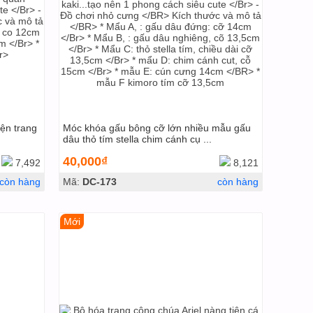
ện trang
Móc khóa gấu bông cỡ lớn nhiều mẫu gấu
dâu thỏ tím stella chim cánh cụ ...
40,000₫
7,492
8,121
còn hàng
Mã:
DC-173
còn hàng
Mới