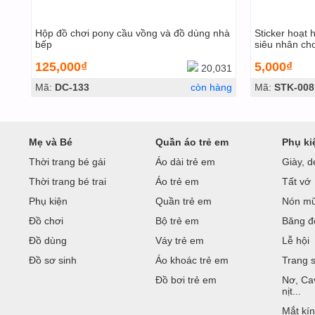
Hộp đồ chơi pony cầu vồng và đồ dùng nhà
Sticker hoạt 
bếp
siêu nhân ch
125,000₫
5,000₫
20,031
Mã:
DC-133
còn hàng
Mã:
STK-008
Mẹ và Bé
Quần áo trẻ em
Phụ ki
Thời trang bé gái
Áo dài trẻ em
Giày, d
Thời trang bé trai
Áo trẻ em
Tất vớ
Phụ kiện
Quần trẻ em
Nón m
Đồ chơi
Bộ trẻ em
Băng đ
Đồ dùng
Váy trẻ em
Lễ hội
Đồ sơ sinh
Áo khoác trẻ em
Trang 
Đồ bơi trẻ em
Nơ, Ca
nịt...
Mắt kí