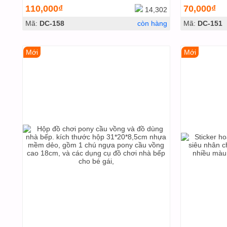
110,000₫
70,000₫
14,302
Mã:
DC-158
còn hàng
Mã:
DC-151
Mới
Mới