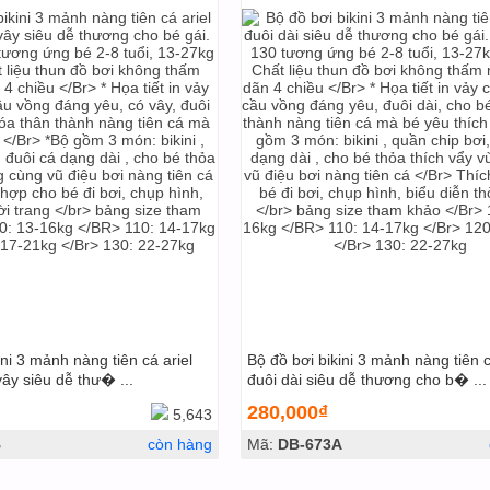
ini 3 mảnh nàng tiên cá ariel
Bộ đồ bơi bikini 3 mảnh nàng tiên c
vây siêu dễ thư� ...
đuôi dài siêu dễ thương cho b� ...
280,000₫
5,643
B
còn hàng
Mã:
DB-673A