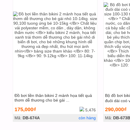
Đồ bơi liền thân bikini 2 mảnh họa tiết quả
Bộ đồ bơi bik
thơm dễ thương cho bé gái ...
đuôi dài coó 
175,000₫
290,000₫
5,476
Mã:
DB-674A
còn hàng
Mã:
DB-673