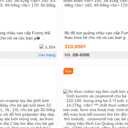
ảng châu cao cấp Funny thể
Bộ đồ bơi quảng châu cao cấp Fun
thao mùa hè cho nữ và các bạn g .
cho nữ và các bạn g� ...
310,000₫
5,354
A
còn hàng
Mã:
DB-659B
Mới