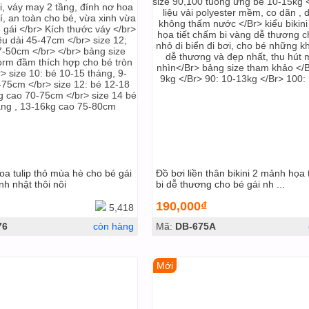
a tulip thỏ mùa hè cho bé gái
Đồ bơi liền thân bikini 2 mảnh họa 
nh nhật thôi nôi
bi dễ thương cho bé gái nh ...
190,000₫
5,418
76
còn hàng
Mã:
DB-675A
Mới