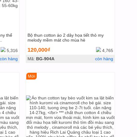
ny thể
Bộ thun cotton áo 2 dây họa tiết thỏ my
..
melody mềm mát cho mùa hè
120,000₫
5,316
4,765
còn hàng
Mã:
BG-904A
còn hàng
Mới