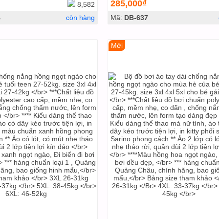
285,000₫
8,582
B
còn hàng
Mã:
DB-637
Mới