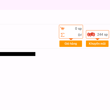
0 sp
244 sp
0₫
Giỏ hàng
Khuyến mãi