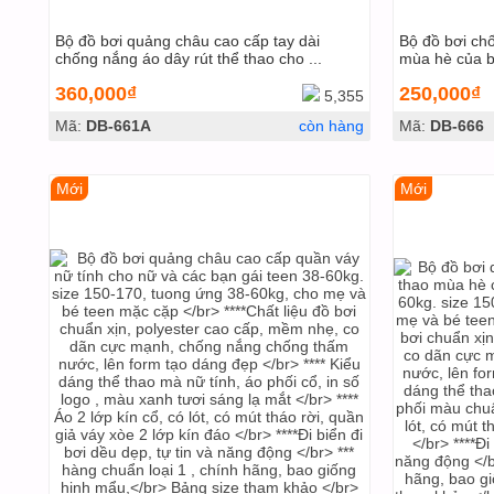
Bộ đồ bơi quảng châu cao cấp tay dài
Bộ đồ bơi ch
chống nắng áo dây rút thể thao cho ...
mùa hè của bé
360,000₫
250,000₫
5,355
Mã:
DB-661A
còn hàng
Mã:
DB-666
Mới
Mới