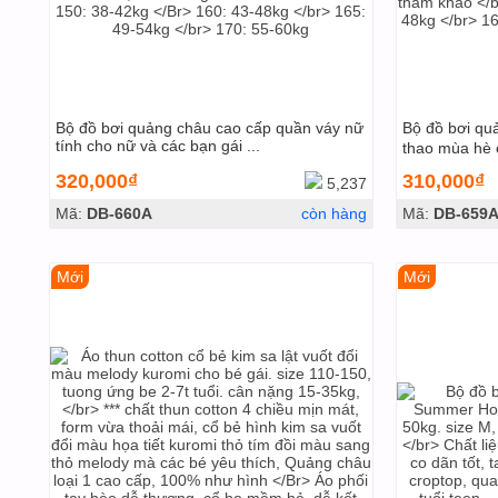
Bộ đồ bơi quảng châu cao cấp quần váy nữ
Bộ đồ bơi qu
tính cho nữ và các bạn gái ...
thao mùa hè 
320,000₫
310,000₫
5,237
Mã:
DB-660A
còn hàng
Mã:
DB-659
Mới
Mới