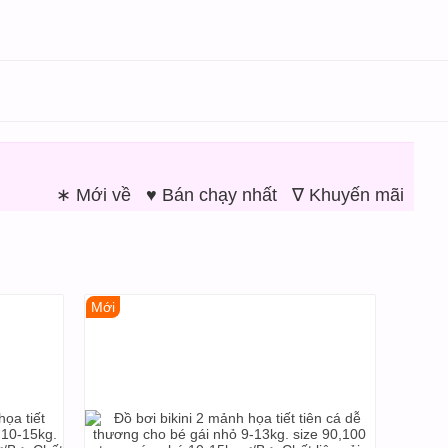
∗ Mới về
♥ Bán chạy nhất
∇ Khuyến mãi
Mới