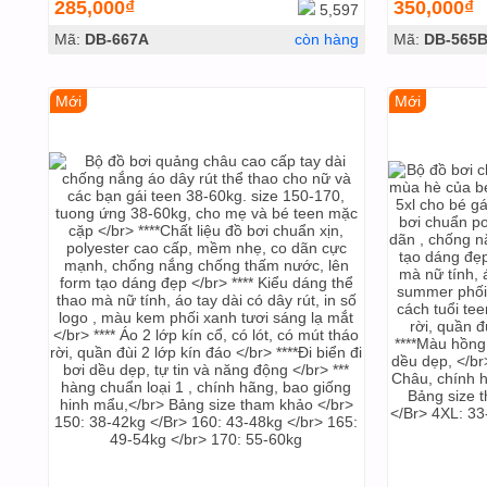
285,000₫
350,000₫
5,597
Mã:
DB-667A
còn hàng
Mã:
DB-565
Mới
Mới