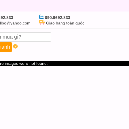
92.833
090.9692.833
llbo@yahoo.com
Giao hàng toàn quốc
re images were not found.