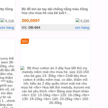
ttty hồng
Bộ đồ bơi áo tay dài chống nắng màu hồng
hoa cho mùa hè của bé tuổi t ...
260,000₫
5,116
5,220
còn hàng
Mã:
DB-664
còn hàng
Mới