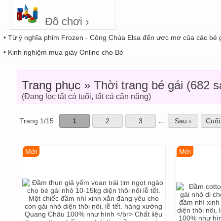
Đồ chơi ›
• Từ ý nghĩa phim Frozen - Công Chúa Elsa đến ươc mơ của các bé 
• Kinh nghiệm mua giày Online cho Bé
Trang phục
» Thời trang bé gái (682 
(Đang lọc tất cả tuổi, tất cả cân nặng)
…
Trang 1/15
1
2
3
Sau ›
Cuối
Mới
Mới