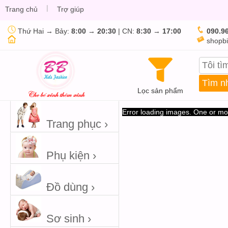
|
Trang chủ
Trợ giúp
Thứ Hai → Bảy:
8:00
→
20:30
| CN:
8:30
→
17:00
090.96
shopbi
Lọc sản phẩm
Error loading images. One or mo
Trang phục ›
Phụ kiện ›
Đồ dùng ›
Sơ sinh ›