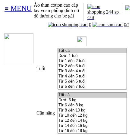
Áo thun cotton cao cấp
≡ MENU
tay voan phồng đính nơ
244 sp
dễ thương cho bé gái
0
0₫
Tuổi
Cân nặng