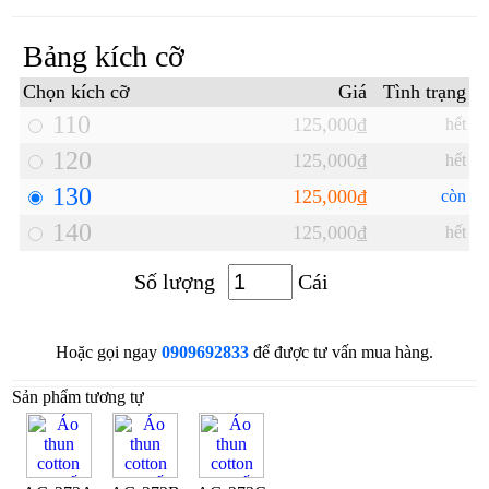
Bảng kích cỡ
Chọn kích cỡ
Giá
Tình trạng
110
125,000₫
hết
120
125,000₫
hết
130
125,000₫
còn
140
125,000₫
hết
Số lượng
Cái
Hoặc gọi ngay
0909692833
để được tư vấn mua hàng.
Sản phẩm tương tự